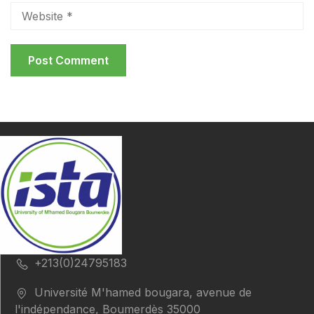
+213(0)24795183
Université M'hamed bougara, avenue de
l'indépendance, Boumerdès 35000