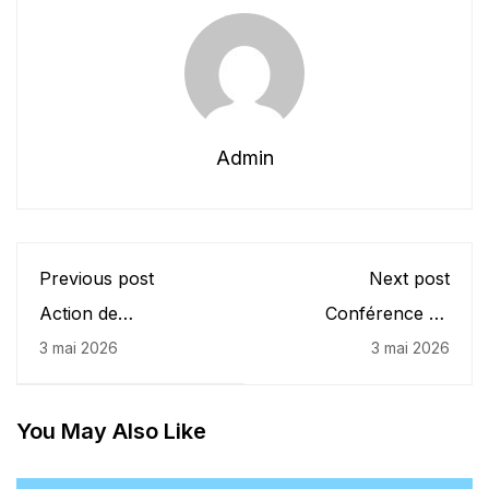
Admin
Previous post
Next post
Action de
Conférence en
sensibilisation à la
présentiel sur l’ISO
3 mai 2026
3 mai 2026
norme ISO 9001:2015
9001 appliqué à
– ATS et
l’enseignement
Administrateurs
supérieur
You May Also Like