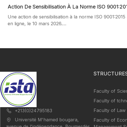
Action De Sensibilisation À La Norme ISO 9001:20
Une action de sensibilisation à la norme ISO 9001:2015 
en ligne, le 10 mars 2026.…
STRUCTURE
Faculty of Sci
Faculty of tchn
Faculty of Law
+213(0)24795183
Université M'hamed bougara,
Faculty of Ec
avenue de l'indépendance, Boumerdès
Management Sc