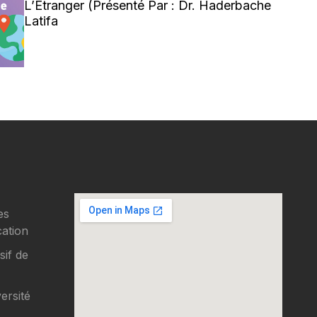
L’Étranger (Présenté Par : Dr. Haderbache
Latifa
es
ation
sif de
versité